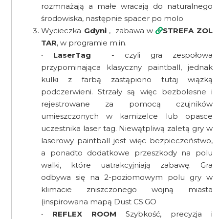
rozmnażają a małe wracają do naturalnego
środowiska, następnie spacer po molo
Wycieczka
Gdyni
, zabawa w
STREFA ZOL
TAR
, w programie m.in.
•
LaserTag
- czyli gra zespołowa
przypominająca klasyczny paintball, jednak
kulki z farbą zastąpiono tutaj wiązką
podczerwieni. Strzały są więc bezbolesne i
rejestrowane za pomocą czujników
umieszczonych w kamizelce lub opasce
uczestnika laser tag. Niewątpliwą zaletą gry w
laserowy paintball jest więc bezpieczeństwo,
a ponadto dodatkowe przeszkody na polu
walki, które uatrakcyjniają zabawę. Gra
odbywa się na 2-poziomowym polu gry w
klimacie zniszczonego wojną miasta
(inspirowana mapą Dust CS:GO
•
REFLEX ROOM
Szybkość, precyzja i