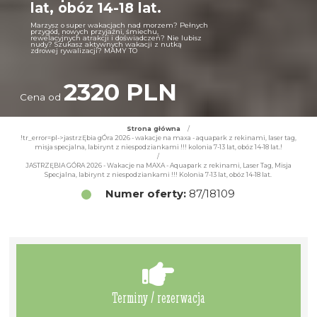
lat, obóz 14-18 lat.
Marzysz o super wakacjach nad morzem? Pełnych
przygód, nowych przyjaźni, śmiechu,
rewelacyjnych atrakcji i doświadczeń? Nie lubisz
nudy? Szukasz aktywnych wakacji z nutką
zdrowej rywalizacji? MAMY TO
2320 PLN
Cena od
Strona główna
/
!tr_error=pl->jastrzĘbia gÓra 2026 - wakacje na maxa - aquapark z rekinami, laser tag,
misja specjalna, labirynt z niespodziankami !!! kolonia 7-13 lat, obóz 14-18 lat.!
/
JASTRZĘBIA GÓRA 2026 - Wakacje na MAXA - Aquapark z rekinami, Laser Tag, Misja
Specjalna, labirynt z niespodziankami !!! Kolonia 7-13 lat, obóz 14-18 lat.
Numer oferty:
87/18109
Terminy / rezerwacja