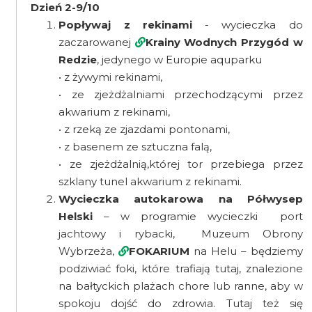
Dzień 2-9/10
Popływaj z rekinami
- wycieczka do
zaczarowanej
Krainy Wodnych Przygód w
Redzie
, jedynego w Europie aquparku
• z żywymi rekinami,
• ze zjeżdżalniami przechodzącymi przez
akwarium z rekinami,
• z rzeką ze zjazdami pontonami,
• z basenem ze sztuczna falą,
• ze zjeżdżalnią,której tor przebiega przez
szklany tunel akwarium z rekinami.
Wycieczka autokarowa na Półwysep
Helski
– w programie wycieczki port
jachtowy i rybacki, Muzeum Obrony
Wybrzeża,
FOKARIUM
na Helu – będziemy
podziwiać foki, które trafiają tutaj, znalezione
na bałtyckich plażach chore lub ranne, aby w
spokoju dojść do zdrowia. Tutaj też się