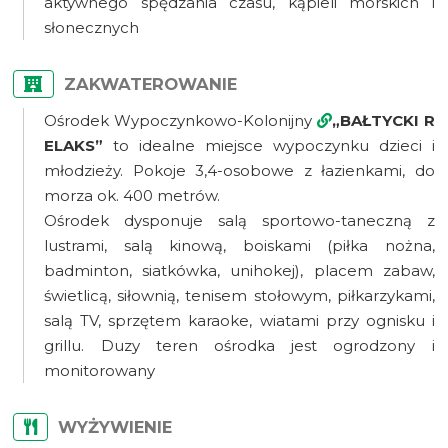
aktywnego spędzania czasu, kąpieli morskich i
słonecznych
ZAKWATEROWANIE
Ośrodek Wypoczynkowo-Kolonijny
„BAŁTYCKI R
ELAKS”
to idealne miejsce wypoczynku dzieci i
młodzieży. Pokoje 3,4-osobowe z łazienkami, do
morza ok. 400 metrów.
Ośrodek dysponuje salą sportowo-taneczną z
lustrami, salą kinową, boiskami (piłka nożna,
badminton, siatkówka, unihokej), placem zabaw,
świetlicą, siłownią, tenisem stołowym, piłkarzykami,
salą TV, sprzętem karaoke, wiatami przy ognisku i
grillu. Duzy teren ośrodka jest ogrodzony i
monitorowany
WYŻYWIENIE