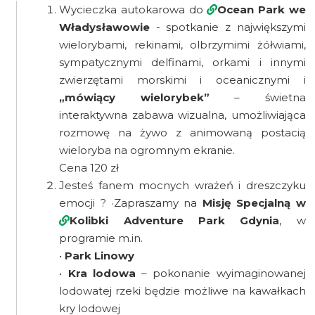
Wycieczka autokarowa do
Ocean Park we
Władysławowie
- spotkanie z największymi
wielorybami, rekinami, olbrzymimi żółwiami,
sympatycznymi delfinami, orkami i innymi
zwierzętami morskimi i oceanicznymi i
„mówiący wielorybek”
– świetna
interaktywna zabawa wizualna, umożliwiająca
rozmowę na żywo z animowaną postacią
wieloryba na ogromnym ekranie.
Cena 120 zł
Jesteś fanem mocnych wrażeń i dreszczyku
emocji ? ·Zapraszamy na
Misję Specjalną w
Kolibki Adventure Park
Gdynia
, w
programie m.in.
•
Park Linowy
•
Kra lodowa
– pokonanie wyimaginowanej
lodowatej rzeki będzie możliwe na kawałkach
kry lodowej