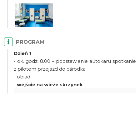
PROGRAM
Dzień 1
- ok. godz. 8.00 – podstawienie autokaru spotkanie
z pilotem przejazd do ośrodka
- obiad
-
wejście na wieże skrzynek
zespoły będą wchodzić na wieże ze
skrzynek, które sami zbudujecie
każdy uczestnik sprawdzi swoją zdolność
utrzymania równowagi
zajęcia ze sprzętem asekuracyjnym