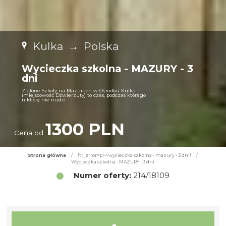
Kulka
→
Polska
Wycieczka szkolna - MAZURY - 3
dni
Zielone Szkoły na Mazurach w Ośrodku Kulka
(miejscowość Dźwierzuty) to czas, podczas którego
nikt się nie nudzi
1300 PLN
Cena od
Strona główna
/
!tr_error=pl->wycieczka szkolna - mazury - 3 dni!
/
Wycieczka szkolna - MAZURY - 3 dni
Numer oferty:
214/18109